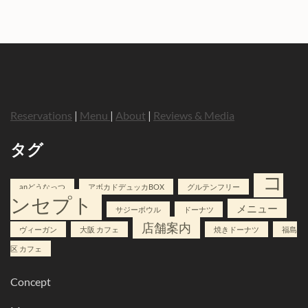
Reservations
|
Menu
|
About
|
Reviews & Media
タグ
コ
anどうなっつ
アボカドデュッカBOX
グルテンフリー
ンセプト
メニュー
サジーボウル
ドーナツ
店舗案内
ヴィーガン
大阪 カフェ
焼きドーナツ
福島
区 カフェ
Concept