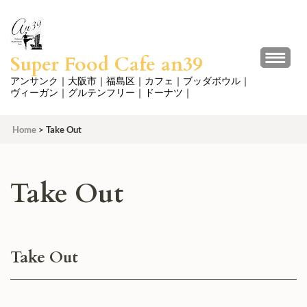
コ
ン
テ
Super Food Cafe an39
ン
ツ
アンサンク｜大阪市｜福島区｜カフェ｜ブッダボウル｜
ヴィーガン｜グルテンフリー｜ドーナツ｜
へ
ス
Home
>
Take Out
キ
ッ
プ
Take Out
(Enter
を
押
す)
Take Out