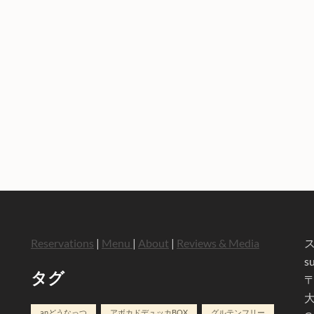
Reservations
|
Menu
|
About
|
Reviews & Media
s
タグ
〒
大
anどうなっつ
アボカドデュッカBOX
グルテンフリー