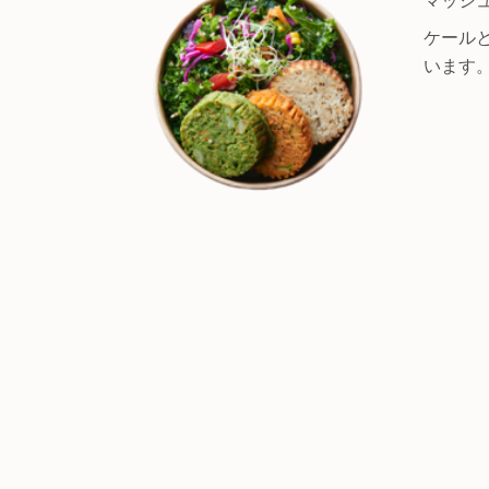
ケール
います