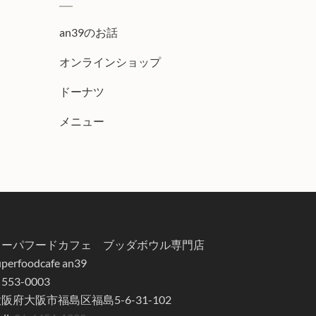
an39のお話
オンラインショップ
ドーナツ
メニュー
スーパフードカフェ ブッダボウル専門店
uperfoodcafe an39
553-0003
阪府大阪市福島区福島5-6-31-102