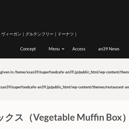
｜ヴィーガン｜グルテンフリー｜ドーナツ｜
Concept
Menu
Access
an39 News
 given in
/home/xsan39/superfoodcafe-an39.jp/public_html/wp-content/theme
san39/superfoodcafe-an39.jp/public_html/wp-content/themes/restaurant-and
egetable Muffin Box