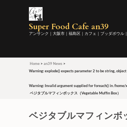
コ
ン
テ
Super Food Cafe an39
ン
ツ
アンサンク｜大阪市｜福島区｜カフェ｜ブッダボウル
へ
ス
キ
ッ
Home
>
an39 News
>
プ
Warning
: explode() expects parameter 2 to be string, object
(Enter
を
Warning
: Invalid argument supplied for foreach() in
/home/x
押
ベジタブルマフィンボックス（Vegetable Muffin Box）
す)
ベジタブルマフィンボックス（V