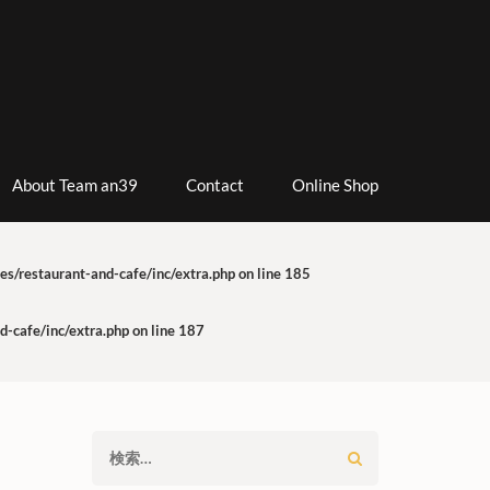
About Team an39
Contact
Online Shop
s/restaurant-and-cafe/inc/extra.php
on line
185
-cafe/inc/extra.php
on line
187
）
検
索: